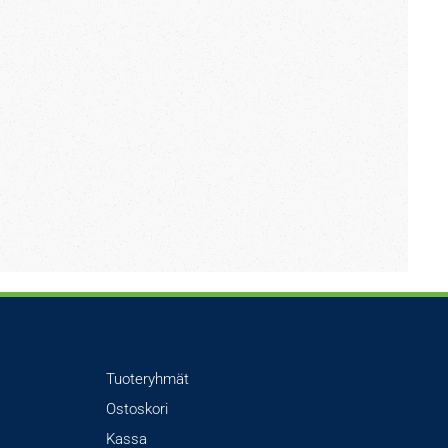
Tuoteryhmät
Ostoskori
Kassa