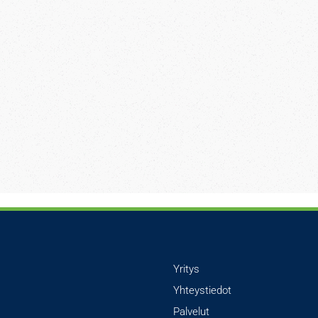
Yritys
Yhteystiedot
Palvelut