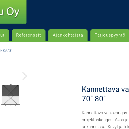
lut
Referenssit
Ajankohtaista
Tarjouspyyntö
ANKAAT
Kannettava va
70"-80"
Kannettava valkokangas ja
projektorikangas. Avaa jal
sekunneissa. Kevyt ja tuk