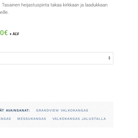
in. Tasainen heijastuspinta takaa kirkkaan ja laadukkaan
ille.
Hintaluokka:
00
€
+ ALV
189,00€
-
265,00€
ÄT AVAINSANAT:
GRANDVIEW VALKOKANGAS
ANGAS
MESSUKANGAS
VALKOKANGAS JALUSTALLA