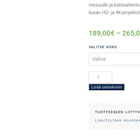
messuille ja kotiteatteri
kuvan HD- ja 4K-projektore
189,00
€
–
265,
VALITSE KOKO
Kannettava
valkokangas
Lisää ostoskoriin
16:9
kuvasuhteella
70"-80"
määrä
TUOTTEESEEN LIITTYV
LIIKUTELTAVA VALKOK