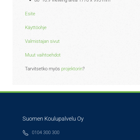
80" 16:9 Viewing area 1770 x 995 mm
Esite
Käyttöohje
Valmistajan sivut
Muut vaihtoehdot
Tarvitsetko myös
projektorin
?
Suomen Koulupalvelu Oy
0104 300 300