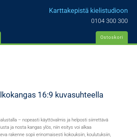
Karttakepistä kielistudioon
0104 300 300
Ostoskori
lkokangas 16:9 kuvasuhteella
lustalla – nopeasti käyttövalmis ja helposti siirrettävä
usta ja nosta kangas ylös, niin esitys voi alkaa
eva rakenne sopii erinomaisesti kokouksiin, koulutuksiin,