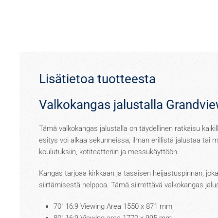
Lisätietoa tuotteesta
Valkokangas jalustalla Grandvi
Tämä valkokangas jalustalla on täydellinen ratkaisu kaikil
esitys voi alkaa sekunneissa, ilman erillistä jalustaa ta
koulutuksiin, kotiteatteriin ja messukäyttöön.
Kangas tarjoaa kirkkaan ja tasaisen heijastuspinnan, jok
siirtämisestä helppoa. Tämä siirrettävä valkokangas jalust
70" 16:9 Viewing Area 1550 x 871 mm