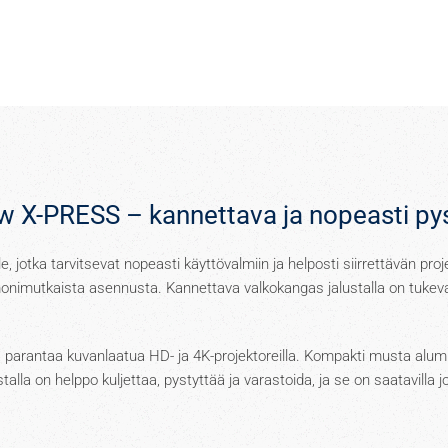
ew X-PRESS – kannettava ja nopeasti py
le, jotka tarvitsevat nopeasti käyttövalmiin ja helposti siirrettävän pr
i monimutkaista asennusta. Kannettava valkokangas jalustalla on tukeva
a parantaa kuvanlaatua HD- ja 4K-projektoreilla. Kompakti musta alumi
alla on helppo kuljettaa, pystyttää ja varastoida, ja se on saatavilla j