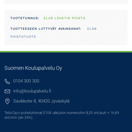
TUOTETUNNUS:
ELAB LÄHETIN POISTO
TUOTTEESEEN LIITTYVÄT AVAINSANAT:
ELAB
POISTOTUOTE
Suomen Koulupalvelu Oy
0104 300 300
info@koulupalvelu.fi
Savikkotie 8, 40420 Jyväskylä
Telia Oyj:n puheluhinnat 0104 -alkuisiin numeroihin 8,35 snt/puh + 16,69
snt/min (alv 24%).