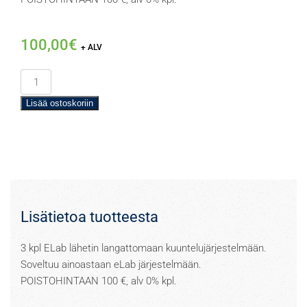
100,00
€
+ ALV
ELab
lähetin
Lisää ostoskoriin
langattomaan
kuuntelujärjestelmään
/
POISTOTUOTE
määrä
Lisätietoa tuotteesta
3 kpl ELab lähetin langattomaan kuuntelujärjestelmään.
Soveltuu ainoastaan eLab järjestelmään.
POISTOHINTAAN 100 €, alv 0% kpl.