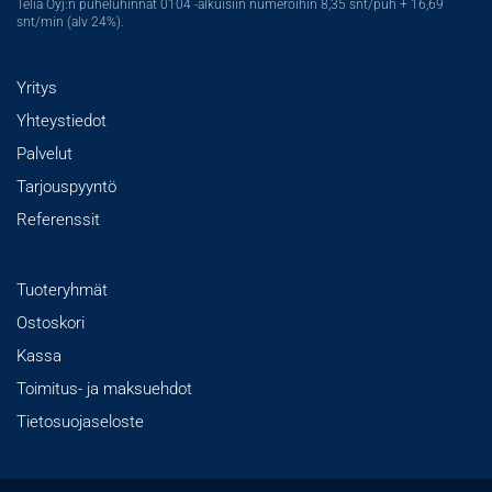
Telia Oyj:n puheluhinnat 0104 -alkuisiin numeroihin 8,35 snt/puh + 16,69
snt/min (alv 24%).
Yritys
Yhteystiedot
Palvelut
Tarjouspyyntö
Referenssit
Tuoteryhmät
Ostoskori
Kassa
Toimitus- ja maksuehdot
Tietosuojaseloste