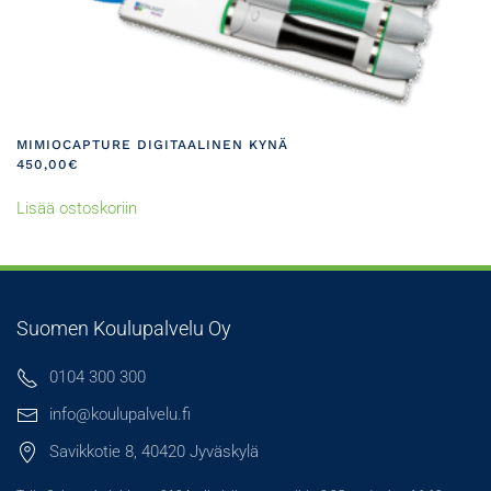
MIMIOCAPTURE DIGITAALINEN KYNÄ
450,00
€
Lisää ostoskoriin
Suomen Koulupalvelu Oy
0104 300 300
info@koulupalvelu.fi
Savikkotie 8, 40420 Jyväskylä