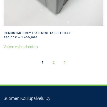
DEMOSTAR GREY IPAD MINI TABLETEILLE
HINTALUOKKA:
980,00
€
–
1.400,00
€
980,00€
Tällä
-
Valitse vaihtoehdoista
tuotteella
1.400,00€
on
useampi
1
2
muunnelma.
Voit
tehdä
valinnat
tuotteen
sivulla.
Suomen Koulupalvelu Oy