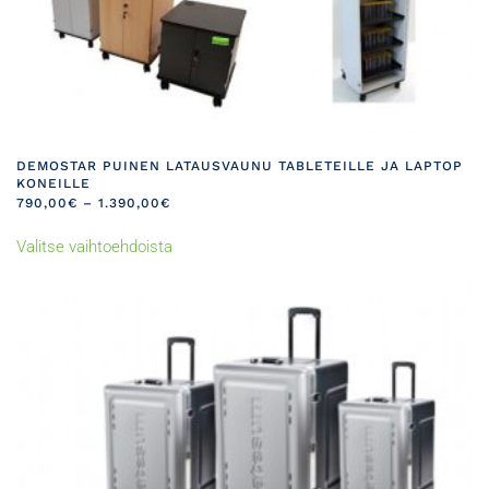
DEMOSTAR PUINEN LATAUSVAUNU TABLETEILLE JA LAPTOP
KONEILLE
HINTALUOKKA:
790,00
€
–
1.390,00
€
790,00€
Tällä
-
Valitse vaihtoehdoista
tuotteella
1.390,00€
on
useampi
muunnelma.
Voit
tehdä
valinnat
tuotteen
sivulla.