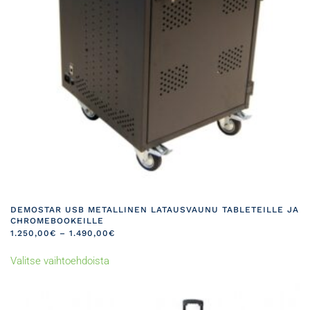
DEMOSTAR USB METALLINEN LATAUSVAUNU TABLETEILLE JA
CHROMEBOOKEILLE
HINTALUOKKA:
1.250,00
€
–
1.490,00
€
1.250,00€
Tällä
-
Valitse vaihtoehdoista
tuotteella
1.490,00€
on
useampi