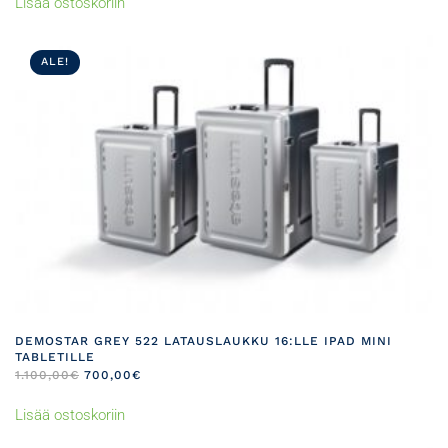
Lisää ostoskoriin
ALE!
DEMOSTAR GREY 522 LATAUSLAUKKU 16:LLE IPAD MINI
TABLETILLE
ALKUPERÄINEN
NYKYINEN
1.100,00
€
700,00
€
HINTA
HINTA
OLI:
ON:
Lisää ostoskoriin
1.100,00€.
700,00€.