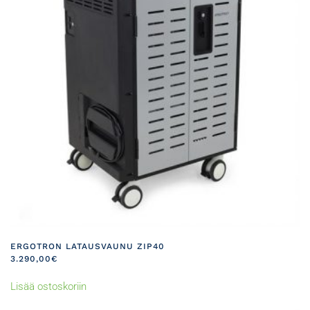
tehdä
valinnat
tuotteen
sivulla.
ERGOTRON LATAUSVAUNU ZIP40
3.290,00
€
Lisää ostoskoriin