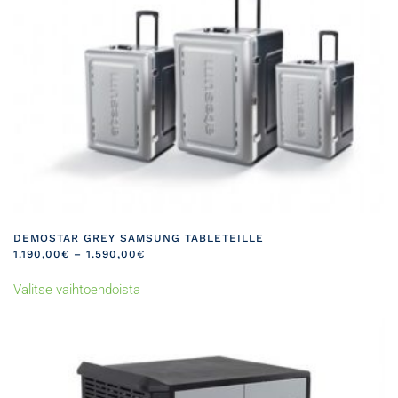
muunnelma.
Voit
tehdä
valinnat
tuotteen
sivulla.
DEMOSTAR GREY SAMSUNG TABLETEILLE
HINTALUOKKA:
1.190,00
€
–
1.590,00
€
1.190,00€
Tällä
-
Valitse vaihtoehdoista
tuotteella
1.590,00€
on
useampi
muunnelma.
Voit