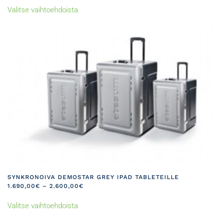
-
Valitse vaihtoehdoista
tuotteella
2.590,00€
on
useampi
muunnelma.
Voit
tehdä
valinnat
tuotteen
sivulla.
SYNKRONOIVA DEMOSTAR GREY IPAD TABLETEILLE
HINTALUOKKA:
1.690,00
€
–
2.600,00
€
1.690,00€
Tällä
-
Valitse vaihtoehdoista
tuotteella
2.600,00€
on