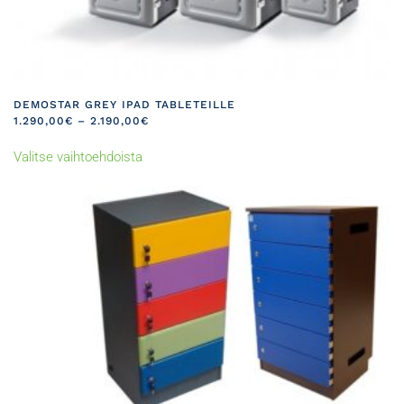
DEMOSTAR GREY IPAD TABLETEILLE
HINTALUOKKA:
1.290,00
€
–
2.190,00
€
1.290,00€
Tällä
-
Valitse vaihtoehdoista
tuotteella
2.190,00€
on
useampi
muunnelma.
Voit
tehdä
valinnat
tuotteen
sivulla.