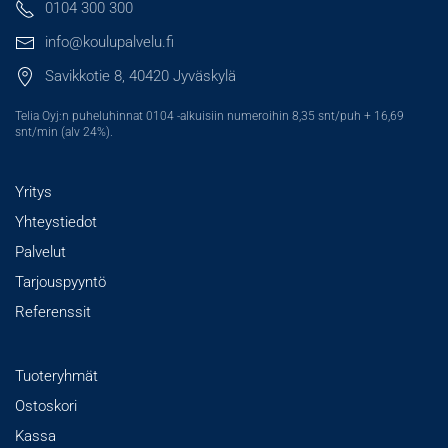
0104 300 300
info@koulupalvelu.fi
Savikkotie 8, 40420 Jyväskylä
Telia Oyj:n puheluhinnat 0104 -alkuisiin numeroihin 8,35 snt/puh + 16,69
snt/min (alv 24%).
Yritys
Yhteystiedot
Palvelut
Tarjouspyyntö
Referenssit
Tuoteryhmät
Ostoskori
Kassa