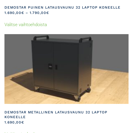
DEMOSTAR PUINEN LATAUSVAUNU 32 LAPTOP KONEELLE
HINTALUOKKA:
1.690,00
€
–
1.790,00
€
1.690,00€
Tällä
-
Valitse vaihtoehdoista
tuotteella
1.790,00€
on
useampi
muunnelma.
Voit
tehdä
valinnat
tuotteen
sivulla.
DEMOSTAR METALLINEN LATAUSVAUNU 32 LAPTOP
KONEELLE
1.690,00
€