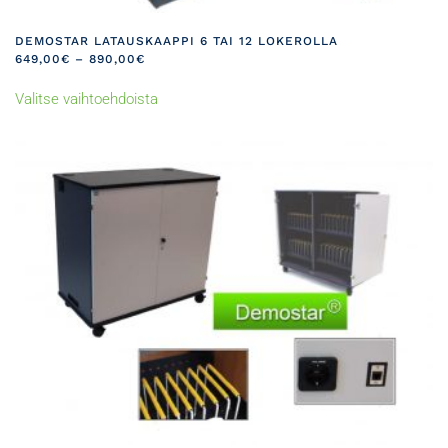
DEMOSTAR LATAUSKAAPPI 6 TAI 12 LOKEROLLA
HINTALUOKKA:
649,00
€
–
890,00
€
649,00€
Tällä
-
Valitse vaihtoehdoista
tuotteella
890,00€
on
useampi
muunnelma.
Voit
tehdä
valinnat
tuotteen
sivulla.