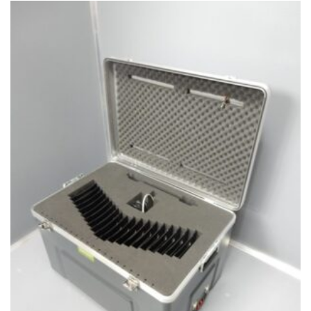
useampi
muunnelma.
Voit
tehdä
valinnat
tuotteen
sivulla.