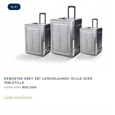
ALE!
DEMOSTAR GREY 267 LATAUSLAUKKU 15:LLE ACER
TABLETILLE
ALKUPERÄINEN
NYKYINEN
1.250,00
€
800,00
€
HINTA
HINTA
OLI:
ON:
Lisää ostoskoriin
1.250,00€.
800,00€.