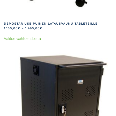
DEMOSTAR USB PUINEN LATAUSVAUNU TABLETEILLE
HINTALUOKKA:
1.150,00
€
–
1.490,00
€
1.150,00€
Tällä
-
Valitse vaihtoehdoista
tuotteella
1.490,00€
on
useampi
muunnelma.
Voit
tehdä
valinnat
tuotteen
sivulla.