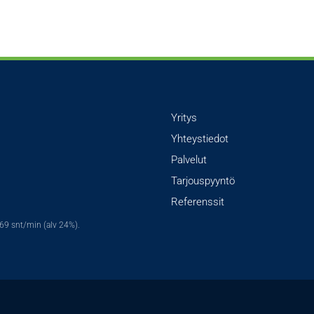
Yritys
Yhteystiedot
Palvelut
Tarjouspyyntö
Referenssit
,69 snt/min (alv 24%).