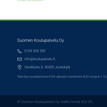
Suomen Koulupalvelu Oy
0104 300 300
info@koulupalvelu.fi
Savikkotie 8, 40420 Jyväskylä
Telia Oyj:n puheluhinnat 0104 -alkuisiin numeroihin 8,35 snt/puh + 16
© Suomen Koulupalvelu Oy. Kaikki hinnat ALV 0%.