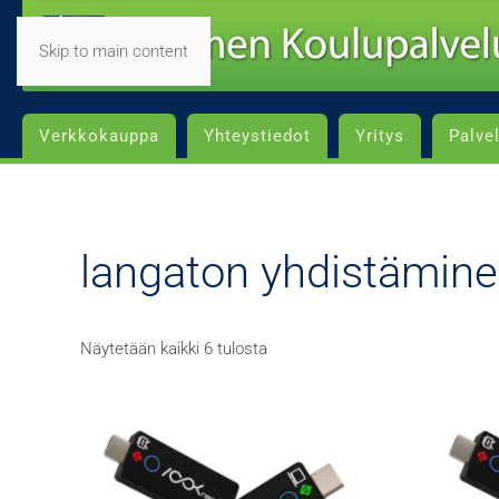
Skip to main content
Verkkokauppa
Yhteystiedot
Yritys
Palve
langaton yhdistämin
Suosituimmat
Näytetään kaikki 6 tulosta
ensin