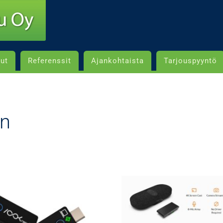
lut
Referenssit
Ajankohtaista
Tarjouspyyntö
en