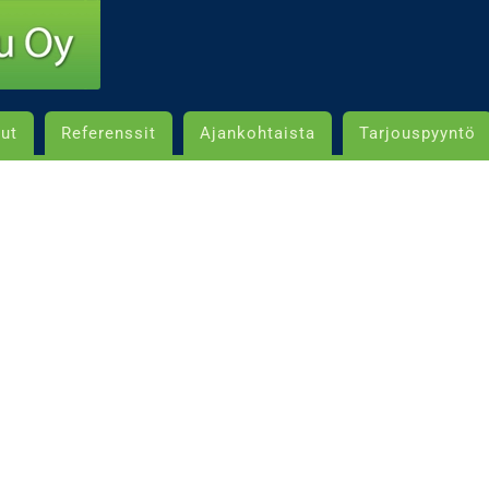
lut
Referenssit
Ajankohtaista
Tarjouspyyntö