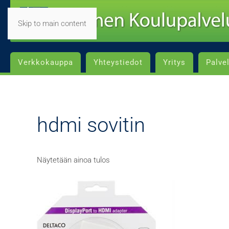
Skip to main content
Verkkokauppa
Yhteystiedot
Yritys
Palve
hdmi sovitin
Näytetään ainoa tulos